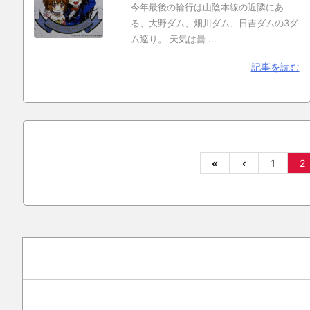
今年最後の輪行は山陰本線の近隣にあ
る、大野ダム、畑川ダム、日吉ダムの3ダ
ム巡り。 天気は曇 ...
記事を読む
«
‹
1
2