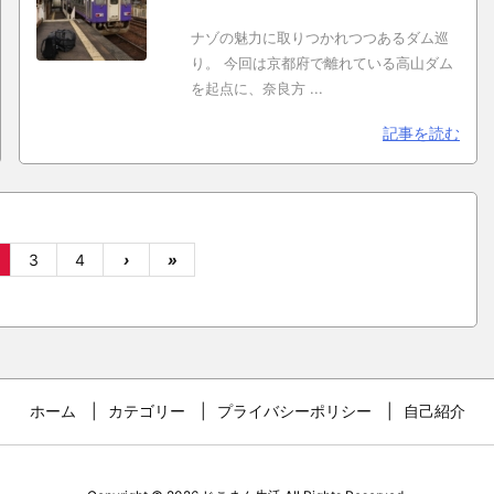
ナゾの魅力に取りつかれつつあるダム巡
り。 今回は京都府で離れている高山ダム
を起点に、奈良方 ...
記事を読む
3
4
›
»
ホーム
カテゴリー
プライバシーポリシー
自己紹介