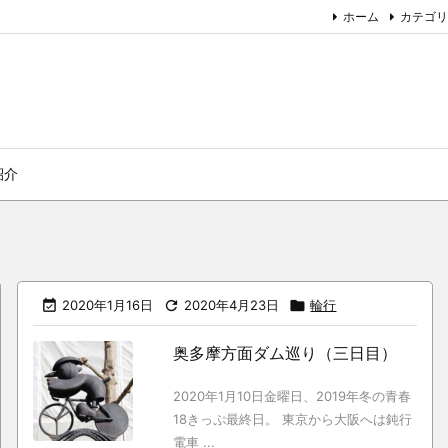
ホーム
カテゴリ
紹介

2020年1月16日

2020年4月23日

輪行
奥多摩方面ダム巡り（三日目）
2020年1月10日金曜日、2019年冬の青春
18きっぷ最終日。 東京から大阪へは鈍行
電車 ...