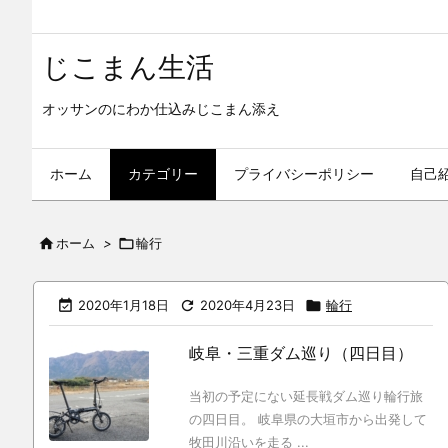
じこまん生活
オッサンのにわか仕込みじこまん添え
ホーム
カテゴリー
プライバシーポリシー
自己

ホーム
>

輪行

2020年1月18日

2020年4月23日

輪行
岐阜・三重ダム巡り（四日目）
当初の予定にない延長戦ダム巡り輪行旅
の四日目。 岐阜県の大垣市から出発して
牧田川沿いを走る ...