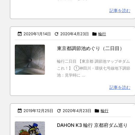
記事を読む

2020年1月14日

2020年4月23日

輪行
東京都調節池めぐり（二日目）
輪行二日目 【東京都 調節池マップ＠ダム
これ！】 ①神田川・環状七号線地下調節
池：見学時に ...
記事を読む

2019年12月25日

2020年4月23日

輪行
DAHON K3 輪行 京都府ダム巡り