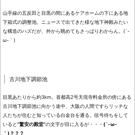
山手線の五反田と目黒の間にあるケアホームの下にある地
下箱式の調整池。ニュースで出てきた様な地下神殿みたい
な構造のハズだが、外から眺めてもさっぱりわからん。(´-
ω-｀)
古川地下調節池
目黒あたりから約3km。首都高2号天現寺料金所の傍にある
古川地下調節池に向かう途中、大阪の人間ですらリッチな
人たちが住むと知っている白金台を通る。信号待ちをして
いると
”驚安の殿堂”
の文字が目に入るが・・・
(´-ω-
｀)？？？