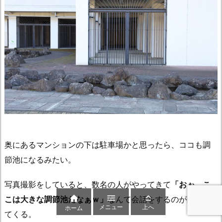
奥にあるマンションの下は駐車場かと思ったら、ココも調
節池になるみたい。
写真撮影をしていると、数名の人がやってきて
「おぉ、こ



こは大きな調節池だなぁｗ」
なんて会話をするのが聞こえ
メニュー
上へ
ホーム
てくる。