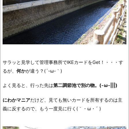
サラッと見学して管理事務所でIKEカードをGet！・・・す
るが、
何か
が違う？(´-ω-｀)
よく見ると、行った先は
第二調節池で別の物。(-ω-|||)
にわかマニア
だけど、見ても無いカードを所有するのは主
義に反するので、もう一度見に行く(｀・ω・´ )