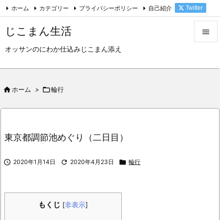
ホーム
カテゴリー
プライバシーポリシー
自己紹介
Twitter

Feedly
RSS
じこまん生活

オッサンのにわか仕込みじこまん添え

メニュ

サイド

ホーム
>

輪行

前へ

東京都調節池めぐり（二日目）
次へ


2020年1月14日

2020年4月23日

輪行
検索
もくじ
[
非表示
]