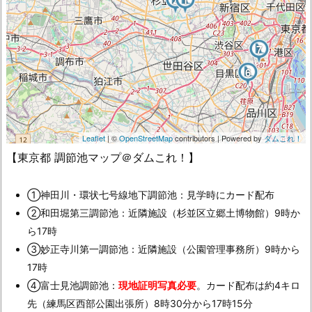
2
1
7
6
Leaflet
| ©
OpenStreetMap
contributors
| Powered by
ダムこれ！
【東京都 調節池マップ＠ダムこれ！】
①神田川・環状七号線地下調節池：見学時にカード配布
②和田堀第三調節池：近隣施設（杉並区立郷土博物館）9時か
ら17時
③妙正寺川第一調節池：近隣施設（公園管理事務所）9時から
17時
④富士見池調節池：
現地証明写真必要
。カード配布は約4キロ
先（練馬区西部公園出張所）8時30分から17時15分