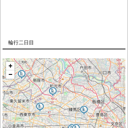
輪行二日目
+
−
8
5
4
3