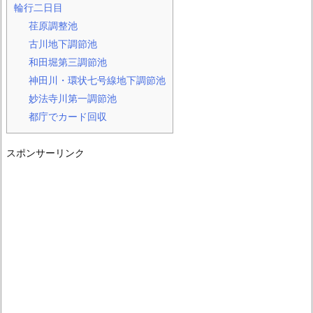
輪行二日目
荏原調整池
古川地下調節池
和田堀第三調節池
神田川・環状七号線地下調節池
妙法寺川第一調節池
都庁でカード回収
スポンサーリンク