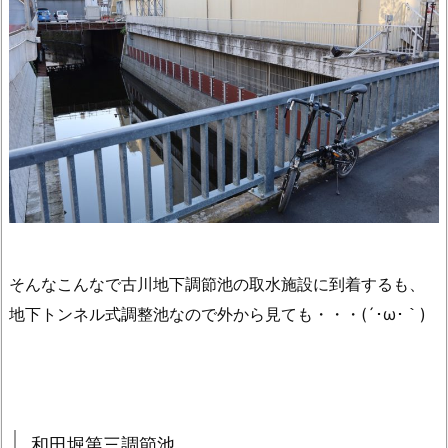
そんなこんなで古川地下調節池の取水施設に到着するも、
地下トンネル式調整池なので外から見ても・・・(´･ω･｀)
和田堀第三調節池