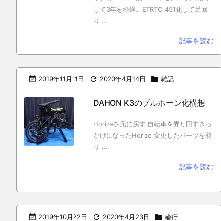
して3年を経過。ETRTO 451化して足回
り ...
記事を読む

2019年11月11日

2020年4月14日

雑記
DAHON K3のブルホーン化構想
Horizeを元に戻す 自転車を弄り回すきっ
かけになったHorize 変更したパーツを取
り ...
記事を読む

2019年10月22日

2020年4月23日

輪行