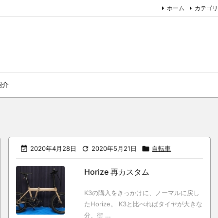
ホーム
カテゴリ
紹介

2020年4月28日

2020年5月21日

自転車
Horize 再カスタム
K3の購入をきっかけに、ノーマルに戻し
たHorize。 K3と比べればタイヤが大きな
分、街 ...