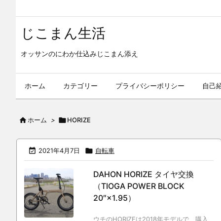
じこまん生活
オッサンのにわか仕込みじこまん添え
ホーム
カテゴリー
プライバシーポリシー
自己

ホーム
>

HORIZE

2021年4月7日

自転車
DAHON HORIZE タイヤ交換
（TIOGA POWER BLOCK
20″×1.95）
ウチのHORIZEは2018年モデルで、購入