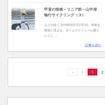
甲斐の猿橋～リニア館～山中湖
輪行サイクリング（３）
上りが続く 2019年9月7日13:30。昼食を
簡単に済ませ、タイムスケジュール通り
にリニ ...
記事を読む
«
‹
1
2