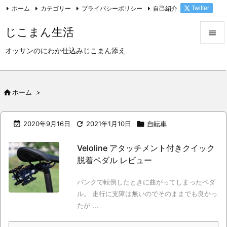
ホーム
カテゴリー
プライバシーポリシー
自己紹介
Twitter

Feedly
RSS
じこまん生活

オッサンのにわか仕込みじこまん添え

メニュ

サイド

ホーム
>

前へ

2020年9月16日

2021年1月10日

自転車

次へ
Veloline アタッチメント付きクイック

脱着ペダル レビュー
検索
パンクで転倒したときに曲がってしまったペダ
ル。 走行に支障は無いのでそのままでも良かっ
たが ...