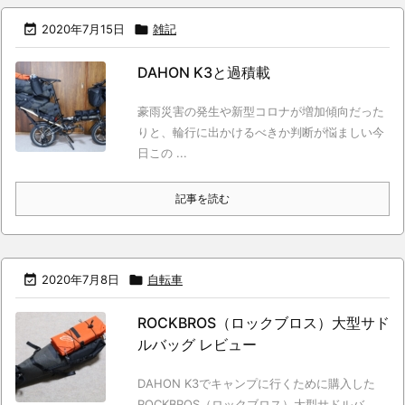

2020年7月15日

雑記
DAHON K3と過積載
豪雨災害の発生や新型コロナが増加傾向だった
りと、輪行に出かけるべきか判断が悩ましい今
日この ...
記事を読む

2020年7月8日

自転車
ROCKBROS（ロックブロス）大型サド
ルバッグ レビュー
DAHON K3でキャンプに行くために購入した
ROCKBROS（ロックブロス）大型サドルバ ...