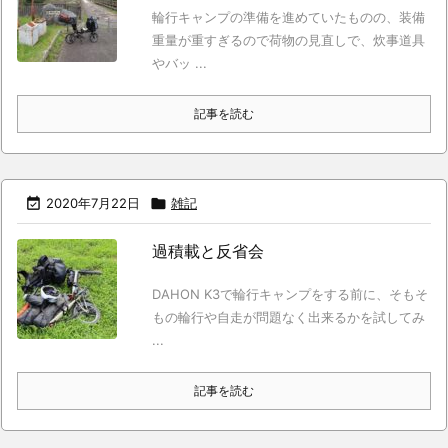
輪行キャンプの準備を進めていたものの、装備
重量が重すぎるので荷物の見直しで、炊事道具
やバッ ...
記事を読む

2020年7月22日

雑記
過積載と反省会
DAHON K3で輪行キャンプをする前に、そもそ
もの輪行や自走が問題なく出来るかを試してみ
...
記事を読む