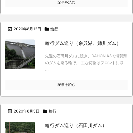
記事を読む

2020年8月12日

輪行
輪行ダム巡り（余呉湖、姉川ダム）
先週の石田川ダムに続き、DAHON K3で滋賀県
のダムを巡る輪行。 主な荷物はフロントに取
...
記事を読む

2020年8月5日

輪行
輪行ダム巡り（石田川ダム）