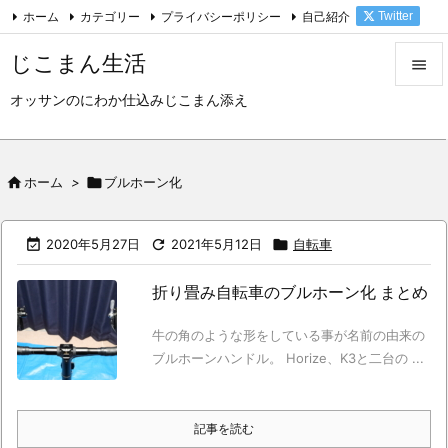
ホーム
カテゴリー
プライバシーポリシー
自己紹介
Twitter

Feedly
RSS
じこまん生活

オッサンのにわか仕込みじこまん添え

メニュ

サイド

ホーム
>

ブルホーン化

前へ

2020年5月27日

2021年5月12日

自転車

次へ
折り畳み自転車のブルホーン化 まとめ

検索
牛の角のような形をしている事が名前の由来の
ブルホーンハンドル。 Horize、K3と二台の ...
記事を読む