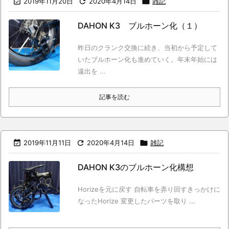

2019年11月20日

2020年4月14日

雑記
DAHON K3 ブルホーン化（１）
昨日のクランク交換に続き、当初から予定して
いたブルホーン化も進めていく。年末年始には
遠出を ...
記事を読む

2019年11月11日

2020年4月14日

雑記
DAHON K3のブルホーン化構想
Horizeを元に戻す 自転車を弄り回すきっかけに
なったHorize 変更したパーツを取り ...