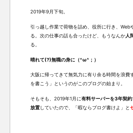
2019年9月下旬。
引っ越し作業で荷物を詰め、役所に行き、Web
る。次の仕事の話も合ったけど、もうなんか
人
る。
晴れて(?)無職の身に（^ω^；）
大阪に帰ってきて無気力に有り余る時間を浪費
を書こう」というのがこのブログの始まり。
そもそも、2019年1月に
有料サーバーを3年契約
放置
していたので、「暇ならブログ書けよ」と