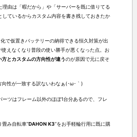
げた理由は「暇だから」や「サーバーを既に借りてる
としているからカスタム内容を書き残しておきたか
Di2化で仮置きバッテリーの納得できる恒久対策が出
が使えなくなり普段の使い勝手が悪くなった点。お
い方とカスタムの方向性が違う
のが原因で元に戻そ
向性が一致する訳ないわなぁ(･ω･｀)
たパーツはフレーム以外のほぼ1台分あるので、フレ
り畳み自転車”
DAHON K3
”をお手軽輪行用に既に購