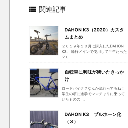

関連記事
DAHON K3（2020）カスタ
ムまとめ
２０１９年１０月に購入したDAHON
K3。 輪行メインで使用して半年たった
２０ ...
自転車に興味が湧いたきっか
け
ロードバイク？なんか流行ってるね！
学生の頃に通学でママチャリに乗って
いたものの ...
DAHON K3 ブルホーン化
（３）