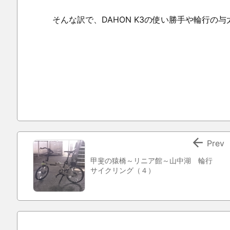
そんな訳で、DAHON K3の使い勝手や輪行の与太

Prev
甲斐の猿橋～リニア館～山中湖 輪行
サイクリング（４）