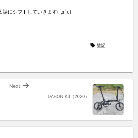
話にシフトしていきます(´д`υ)

雑記

Next
DAHON K3（2020）