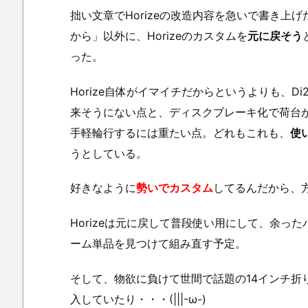
拙い文章でHorizeの改造内容を急いで書き上
から」以外に、Horizeのカスタムを
元に戻そう
った。
Horize自体がイマイチだからというよりも、
来そうにない点と、ディスクブレーキ化で荷台
手軽輪行するには重たい点。どれもこれも、
使
うとしている。
好きなように
勢いでカスタム
してるんだから、方
Horizeは元に戻して普段使い用にして、余っ
ーム単品を見つけて組み直す予定。
そして、物欲に負けて世間で話題の14インチ折
入していたり・・・(|||-ω-)